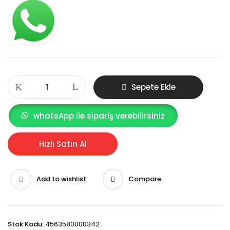
Pendik
Sepete Ekle
800
Litre
Metal
whatsApp ile sipariş verebilirsiniz
Çöp
Konteyneri
Hızlı Satın Al
adet
Add to wishlist
Compare
Stok Kodu:
4563580000342