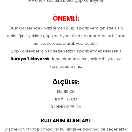
ÖNEMLİ:
Ürün Görselindeki yazı temsili olup, sipariş verdiğinizde sizin
belirttiğiniz şekilde çöp konteyner üzerine apartman adı, firma
adı vb. ücretsiz olarak yazılacaktır.
Çöp Konteyner için 1 adetten fazla sipariş etmek isterseniz
Buraya Tıklayarak
daha ekonomik bir şekilde ihtiyacınızı
karşılayabilirsiniz.
ÖLÇÜLER:
EN:
110 CM
BOY:
115 CM
DERİNLİK:
75 CM
KULLANIM ALANLARI:
Dış mekan atık toplamak için kullanışlı ve dayanıklı bir seçenektir
,