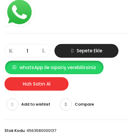
Büyükçekmece
Sepete Ekle
800
Litre
Metal
whatsApp ile sipariş verebilirsiniz
Çöp
Konteyneri
Hızlı Satın Al
adet
Add to wishlist
Compare
Stok Kodu:
4563580000137