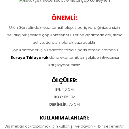
ÖNEMLİ:
Ürün Görselindeki yazı temsili olup, sipariş verdiğinizde sizin
belirttiğiniz şekilde çöp konteyner üzerine apartman adı, firma
adı vb. ücretsiz olarak yazılacaktır.
Çöp Konteyner için 1 adetten fazla sipariş etmek isterseniz
Buraya Tıklayarak
daha ekonomik bir şekilde ihtiyacınızı
karşılayabilirsiniz.
ÖLÇÜLER:
EN:
110 CM
BOY:
115 CM
DERİNLİK:
75 CM
KULLANIM ALANLARI:
Dış mekan atık toplamak için kullanışlı ve dayanıklı bir seçenektir
,