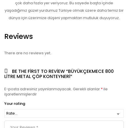
çok daha fazla yer veriyoruz. Bu sayede başta içinde
yaşadığımız güzel yurdumuz Türkiye olmak üzere daha temiz bir
dünya için üzerimize düşeni yapmaktan mutluluk duyuyoruz
.
Reviews
There are no reviews yet.
BE THE FIRST TO REVIEW “BÜYÜKÇEKMECE 800
LITRE METAL ÇÖP KONTEYNERI”
E-posta adresiniz yayınlanmayacak.
Gerekli alanlar
*
ile
işaretlenmişlerdir
Your rating