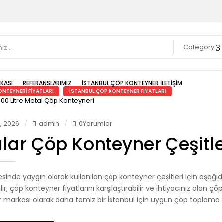
Category
IKASI
REFERANSLARIMIZ
İSTANBUL ÇÖP KONTEYNER İLETIŞIM
NTEYNERI FIYATLARI
İSTANBUL ÇÖP KONTEYNER FIYATLARI
, 2026
admin
0Yorumlar
ılar Çöp Konteyner Çeşitle
çesinde yaygın olarak kullanılan çöp konteyner çeşitleri için aşağıd
lir, çöp konteyner fiyatlarını karşılaştırabilir ve ihtiyacınız olan çö
markası olarak daha temiz bir İstanbul için uygun çöp toplama siste