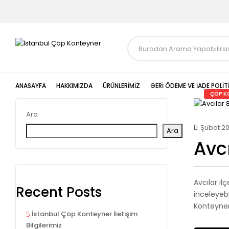
ANASAYFA
HAKKIMIZDA
ÜRÜNLERIMIZ
GERI ÖDEME VE İADE POLIT
ÇÖP KO
Ara
Şubat 20
Ara
Avc
Avcılar il
Recent Posts
inceleyebi
Konteyner 
İstanbul Çöp Konteyner İletişim
Bilgilerimiz