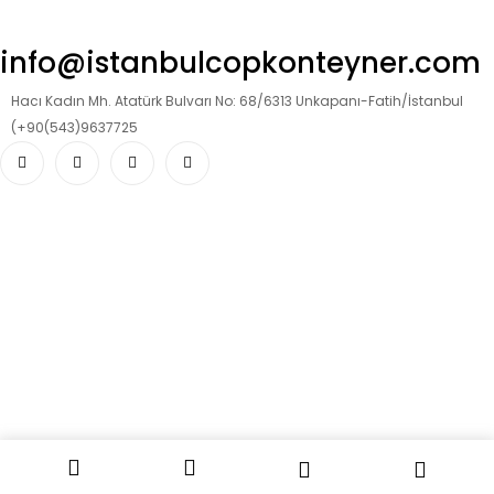
info@istanbulcopkonteyner.com
Hacı Kadın Mh. Atatürk Bulvarı No: 68/6313 Unkapanı-Fatih/İstanbul
(+90(543)9637725