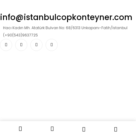
info@istanbulcopkonteyner.com
Hacı Kadın Mh. Atatürk Bulvarı No: 68/6313 Unkapanı-Fatih/İstanbul
(+90(543)9637725