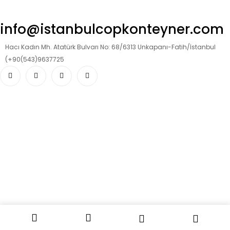
info@istanbulcopkonteyner.com
Hacı Kadın Mh. Atatürk Bulvarı No: 68/6313 Unkapanı-Fatih/İstanbul
(+90(543)9637725